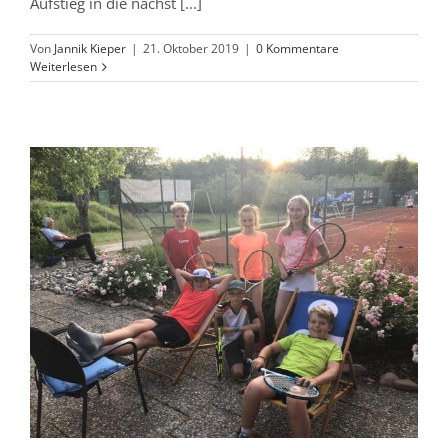
Aufstieg in die nächst [...]
Von
Jannik Kieper
|
21. Oktober 2019
|
0 Kommentare
Weiterlesen