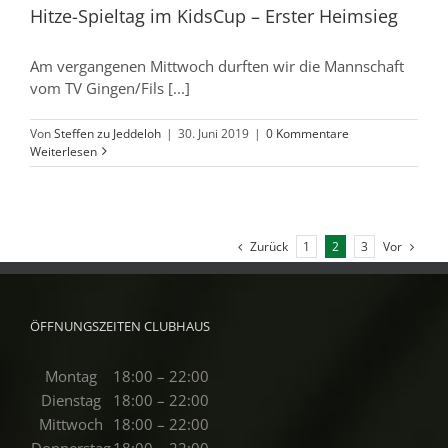
Hitze-Spieltag im KidsCup – Erster Heimsieg
Am vergangenen Mittwoch durften wir die Mannschaft
vom TV Gingen/Fils [...]
Von
Steffen zu Jeddeloh
|
30. Juni 2019
|
0 Kommentare
Weiterlesen
Zurück
Vor
1
2
3
ÖFFNUNGSZEITEN CLUBHAUS
Montag
18:00 – 22:00
Dienstag
18:00 – 22:00
Mittwoch
18:00 – 22:00
Donnerstag
18:00 – 22:00