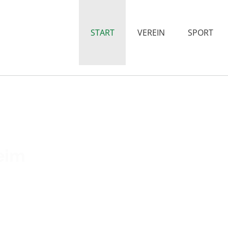
START
VEREIN
SPORT
e
i
m
hausen