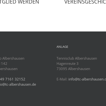
VEREINSGESCHI
TGLIED WERDEN
ANLAGE
b Albershausen
Tennisclub Albershausen
 1142
Hagenreute 3
bershausen
73095 Albershausen
49 7161 32152
E-Mail:
info@tc-albershausen.
fo@tc-albershausen.de