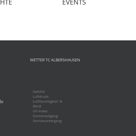
CHTE
EVENTS
WETTER TC ALBERSHAUSEN
,
Gefühlt:
Luftdruck:
de
Luftfeuchtigkeit: %
Wind:
UV-Index:
Sonnenaufgang:
Sonnenuntergang: