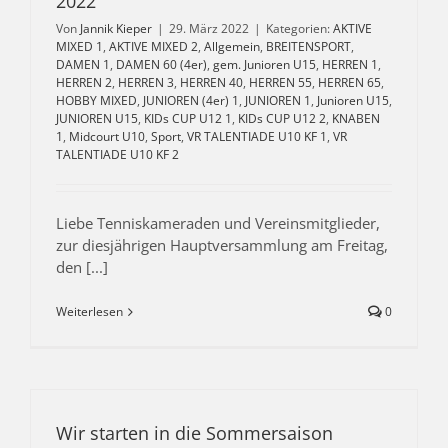
2022
Von
Jannik Kieper
|
29. März 2022
|
Kategorien:
AKTIVE
MIXED 1
,
AKTIVE MIXED 2
,
Allgemein
,
BREITENSPORT
,
DAMEN 1
,
DAMEN 60 (4er)
,
gem. Junioren U15
,
HERREN 1
,
HERREN 2
,
HERREN 3
,
HERREN 40
,
HERREN 55
,
HERREN 65
,
HOBBY MIXED
,
JUNIOREN (4er) 1
,
JUNIOREN 1
,
Junioren U15
,
JUNIOREN U15
,
KIDs CUP U12 1
,
KIDs CUP U12 2
,
KNABEN
1
,
Midcourt U10
,
Sport
,
VR TALENTIADE U10 KF 1
,
VR
TALENTIADE U10 KF 2
Liebe Tenniskameraden und Vereinsmitglieder,
zur diesjährigen Hauptversammlung am Freitag,
den [...]
Weiterlesen
0
Wir starten in die Sommersaison