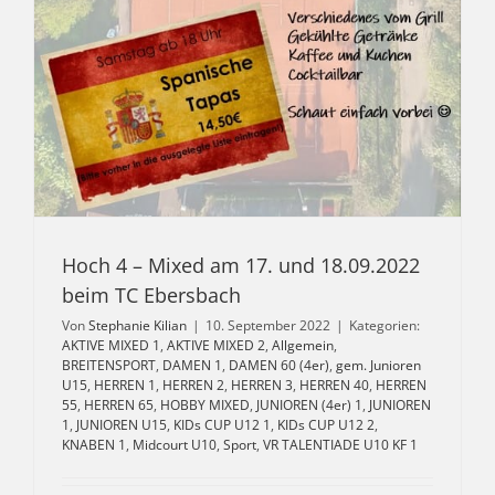
Hoch 4 – Mixed am 17. und 18.09.2022
beim TC Ebersbach
Von
Stephanie Kilian
|
10. September 2022
|
Kategorien:
AKTIVE MIXED 1
,
AKTIVE MIXED 2
,
Allgemein
,
BREITENSPORT
,
DAMEN 1
,
DAMEN 60 (4er)
,
gem. Junioren
U15
,
HERREN 1
,
HERREN 2
,
HERREN 3
,
HERREN 40
,
HERREN
55
,
HERREN 65
,
HOBBY MIXED
,
JUNIOREN (4er) 1
,
JUNIOREN
1
,
JUNIOREN U15
,
KIDs CUP U12 1
,
KIDs CUP U12 2
,
KNABEN 1
,
Midcourt U10
,
Sport
,
VR TALENTIADE U10 KF 1