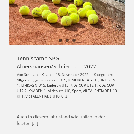
Tenniscamp SPG
Albershausen/Schlierbach 2022
Von
Stephanie Kilian
|
18. November 2022
|
Kategorien:
Allgemein
,
gem. Junioren U15
,
JUNIOREN (4er) 1
,
JUNIOREN
1
,
JUNIOREN U15
,
Junioren U15
,
KIDs CUP U12 1
,
KIDs CUP
U12 2
,
KNABEN 1
,
Midcourt U10
,
Sport
,
VR TALENTIADE U10
KF 1
,
VR TALENTIADE U10 KF 2
Auch in diesem Jahr stand wie üblich in der
letzten [...]