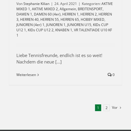
Von
Stephanie Kilian
|
24. April 2021
|
Kategorien:
AKTIVE
MIXED 1
,
AKTIVE MIXED 2
,
Allgemein
,
BREITENSPORT
,
DAMEN 1
,
DAMEN 60 (4er)
,
HERREN 1
,
HERREN 2
,
HERREN
3
,
HERREN 40
,
HERREN 55
,
HERREN 65
,
HOBBY MIXED
,
JUNIOREN (4er) 1
,
JUNIOREN 1
,
JUNIOREN U15
,
KIDs CUP
U12 1
,
KIDs CUP U12 2
,
KNABEN 1
,
VR TALENTIADE U10 KF
1
Liebe Tennisfreunde, endlich ist es so weit!
Nachdem die neue [...]
Weiterlesen
0
Vor
1
2