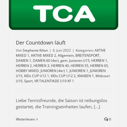
Der Countdown läuft
Von
Stephanie Kilian
|
6. Juni 2022
|
Kategorien:
AKTIVE
MIXED 1
,
AKTIVE MIXED 2
,
Allgemein
,
BREITENSPORT
,
DAMEN 1
,
DAMEN 60 (4er)
,
gem. Junioren U15
,
HERREN 1
,
HERREN 2
,
HERREN 3
,
HERREN 40
,
HERREN 55
,
HERREN 65
,
HOBBY MIXED
,
JUNIOREN (4er) 1
,
JUNIOREN 1
,
JUNIOREN
U15
,
KIDs CUP U12 1
,
KIDs CUP U12 2
,
KNABEN 1
,
Midcourt
U10
,
Sport
,
VR TALENTIADE U10 KF 1
Liebe Tennisfreunde, die Saison ist reibungslos
gestartet, die Trainingseinheiten laufen, [...]
Weiterlesen
0