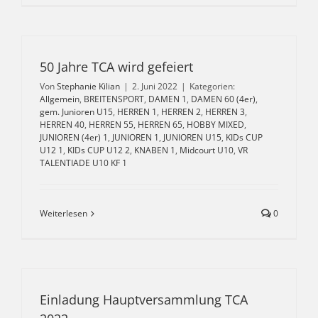
50 Jahre TCA wird gefeiert
Von
Stephanie Kilian
|
2. Juni 2022
|
Kategorien:
Allgemein
,
BREITENSPORT
,
DAMEN 1
,
DAMEN 60 (4er)
,
gem. Junioren U15
,
HERREN 1
,
HERREN 2
,
HERREN 3
,
HERREN 40
,
HERREN 55
,
HERREN 65
,
HOBBY MIXED
,
JUNIOREN (4er) 1
,
JUNIOREN 1
,
JUNIOREN U15
,
KIDs CUP
U12 1
,
KIDs CUP U12 2
,
KNABEN 1
,
Midcourt U10
,
VR
TALENTIADE U10 KF 1
Weiterlesen
0
Einladung Hauptversammlung TCA