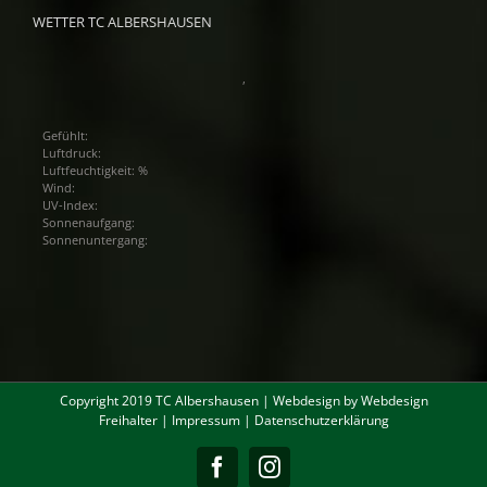
WETTER TC ALBERSHAUSEN
,
Gefühlt:
Luftdruck:
Luftfeuchtigkeit: %
Wind:
UV-Index:
Sonnenaufgang:
Sonnenuntergang:
Copyright 2019 TC Albershausen | Webdesign by
Webdesign
Freihalter
|
Impressum
|
Datenschutzerklärung
Facebook
Instagram