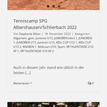
Tenniscamp SPG
Albershausen/Schlierbach 2022
Von
Stephanie Kilian
|
18. November 2022
|
Kategorien:
Allgemein
,
gem. Junioren U15
,
JUNIOREN (4er) 1
,
JUNIOREN
1
,
JUNIOREN U15
,
Junioren U15
,
KIDs CUP U12 1
,
KIDs CUP
U12 2
,
KNABEN 1
,
Midcourt U10
,
Sport
,
VR TALENTIADE U10
KF 1
,
VR TALENTIADE U10 KF 2
Auch in diesem Jahr stand wie üblich in der
letzten [...]
Weiterlesen
0