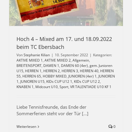
Hoch 4 – Mixed am 17. und 18.09.2022
beim TC Ebersbach
Von
Stephanie Kilian
|
10. September 2022
|
Kategorien:
AKTIVE MIXED 1
,
AKTIVE MIXED 2
,
Allgemein
,
BREITENSPORT
,
DAMEN 1
,
DAMEN 60 (4er)
,
gem. Junioren
U15
,
HERREN 1
,
HERREN 2
,
HERREN 3
,
HERREN 40
,
HERREN
55
,
HERREN 65
,
HOBBY MIXED
,
JUNIOREN (4er) 1
,
JUNIOREN
1
,
JUNIOREN U15
,
KIDs CUP U12 1
,
KIDs CUP U12 2
,
KNABEN 1
,
Midcourt U10
,
Sport
,
VR TALENTIADE U10 KF 1
Liebe Tennisfreunde, das Ende der
Sommerferien steht vor der Tür [...]
Weiterlesen
0