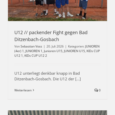
U12 // packender Fight gegen Bad
Ditzenbach-Gosbach
Von
Sebastian Voss
|
20. Juli 2026
|
Kategorien:
JUNIOREN
(4er) 1
,
JUNIOREN 1
,
Junioren U15
,
JUNIOREN U15
,
KIDs CUP
U12 1
,
KIDs CUP U12 2
U12 unterliegt denkbar knapp in Bad
Ditzenbach-Gosbach. Die U12 der [...]
Weiterlesen
0