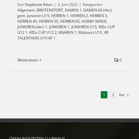
Von
Stephanie Kilian
|
2. Juni 2022
|
Kategorien:
Allgemein
,
BREITENSPORT
,
DAMEN 1
,
DAMEN 60 (4er)
,
gem. Junioren U15
,
HERREN 1
,
HERREN 2
,
HERREN 3
,
HERREN 40
,
HERREN 55
,
HERREN 65
,
HOBBY MIXED
,
JUNIOREN (4er) 1
,
JUNIOREN 1
,
JUNIOREN U15
,
KIDs CUP
U12 1
,
KIDs CUP U12 2
,
KNABEN 1
,
Midcourt U10
,
VR
TALENTIADE U10 KF 1
Weiterlesen
0
Vor
1
2
ÖFFNUNGSZEITEN CLUBHAUS