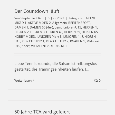
Der Countdown läuft
Von
Stephanie Kilian
|
6. Juni 2022
|
Kategorien:
AKTIVE
MIXED 1
,
AKTIVE MIXED 2
,
Allgemein
,
BREITENSPORT
,
DAMEN 1
,
DAMEN 60 (4er)
,
gem. Junioren U15
,
HERREN 1
,
HERREN 2
,
HERREN 3
,
HERREN 40
,
HERREN 55
,
HERREN 65
,
HOBBY MIXED
,
JUNIOREN (4er) 1
,
JUNIOREN 1
,
JUNIOREN
U15
,
KIDs CUP U12 1
,
KIDs CUP U12 2
,
KNABEN 1
,
Midcourt
U10
,
Sport
,
VR TALENTIADE U10 KF 1
Liebe Tennisfreunde, die Saison ist reibungslos
gestartet, die Trainingseinheiten laufen, [...]
Weiterlesen
0
50 Jahre TCA wird gefeiert