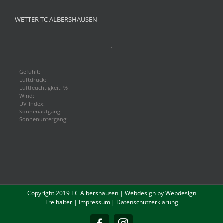
WETTER TC ALBERSHAUSEN
,
Gefühlt:
Luftdruck:
Luftfeuchtigkeit: %
Wind:
UV-Index:
Sonnenaufgang:
Sonnenuntergang:
Copyright 2019 TC Albershausen | Webdesign by
Webdesign
Freihalter
|
Impressum
|
Datenschutzerklärung