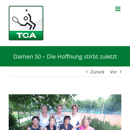
Zum
Inhalt
springen
Damen 50 – Die Hoffnung stirbt zuletzt
Zurück
Vor
Zeige
grösseres
Bild