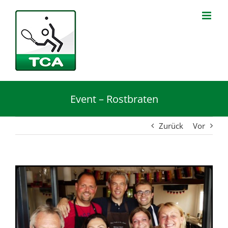
Zum
Inhalt
springen
Event – Rostbraten
Zurück
Vor
Zeige
grösseres
Bild