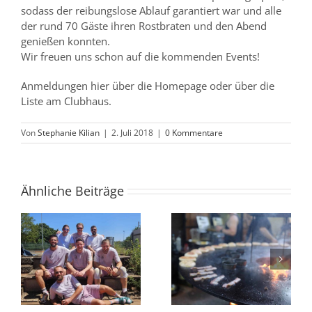
sodass der reibungslose Ablauf garantiert war und alle
der rund 70 Gäste ihren Rostbraten und den Abend
genießen konnten.
Wir freuen uns schon auf die kommenden Events!
Anmeldungen hier über die Homepage oder über die
Liste am Clubhaus.
Von
Stephanie Kilian
|
2. Juli 2018
|
0 Kommentare
Ähnliche Beiträge
Burger-Abend
g
begeistert Gäste im
U12 // starke Leistung
ga
Tennisclub
und verdienter Sieg
Albershausen