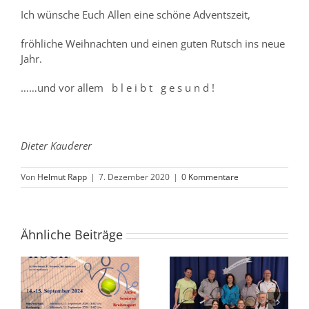
Ich wünsche Euch Allen eine schöne Adventszeit,
fröhliche Weihnachten und einen guten Rutsch ins neue
Jahr.
……und vor allem b l e i b t g e s u n d !
Dieter Kauderer
Von
Helmut Rapp
|
7. Dezember 2020
|
0 Kommentare
Ähnliche Beiträge
Breitensport
ten
Neujahrs-
Vereinsmeisterschafte