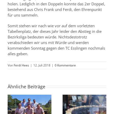
holen. Lediglich in den Doppeln konnte das 2er Doppel,
bestehend aus Chris Frank und Ferdi, den Ehrenpunkt
für uns sammeln.
Somit stehen wir nach wie vor auf dem vorletzten
Tabellenplatz, der dieses Jahr leider den Abstieg in die
Bezirksliga bedeuten würde. Nichtsdestotrotz
verabschieden wir uns mit Würde und werden
kommenden Sonntag gegen den TC Esslingen nochmals
alles geben.
Von
Ferdi Hees
|
12. Juli 2018
|
0 Kommentare
Ähnliche Beiträge
Burger-Abend
g
begeistert Gäste im
U12 // starke Leistung
ga