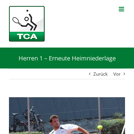
Zum
Inhalt
springen
Herren 1 – Erneute Heimniederlage
Zurück
Vor
Zeige
grösseres
Bild