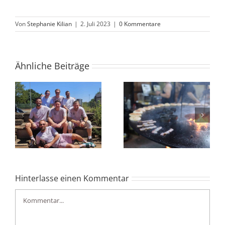
Von
Stephanie Kilian
|
2. Juli 2023
|
0 Kommentare
Ähnliche Beiträge
Burger-Abend
g
begeistert Gäste im
U12 // starke Leistung
ga
Tennisclub
und verdienter Sieg
Albershausen
Hinterlasse einen Kommentar
Kommentar