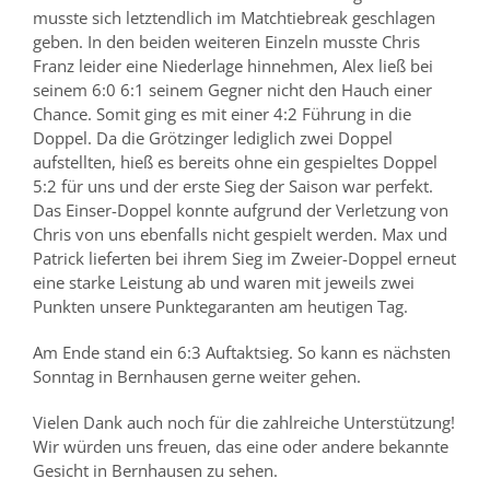
musste sich letztendlich im Matchtiebreak geschlagen
geben. In den beiden weiteren Einzeln musste Chris
Franz leider eine Niederlage hinnehmen, Alex lie
ß
bei
seinem 6:0 6:1 seinem Gegner nicht den Hauch einer
Chance. Somit ging es mit einer 4:2 Führung in die
Doppel. Da die Grötzinger lediglich zwei Doppel
aufstellten, hieß es bereits ohne ein gespieltes Doppel
5:2 für uns und der erste Sieg der Saison war perfekt.
Das Einser-Doppel
konnte
aufgrund der Verletzung von
Chris von uns ebenfalls
nicht gespielt
werden. Max und
Patrick lieferten bei ihrem Sieg im Zweier-Doppel erneut
eine starke Leistung ab und waren mit jeweils zwei
Punkten unsere Punktegaranten am heutigen Tag.
Am Ende stand ein 6:3 Auftaktsieg. So kann es nächste
n
Sonntag
in Bernhausen gerne weiter gehen.
Vielen Dank
auch noch
für die zahlreiche Unterstützung
!
Wir würden uns freuen, das ein
e
oder andere bekannte
Gesicht in Bernhausen zu sehen.