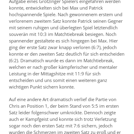
Aufgabe eines Grötzinger Spielers eingefahren werden
konnte, entwickelten sich bei Max und Patrick
hochspannende Spiele.
Nach gewonnenem erstem und
verlorenem zweitem Satz
konnte Patrick seinen Gegner
mit seinem ruhigen und überlegten Spiel letztendlich
souverän mit 10:3 im Matchtiebreak besiegen.
Noch
spannender
gestaltete
es
sich
hingegen bei Max
.
Hier
ging der erste Satz zwar knapp verloren (6:7), jedoch
konnte er den zweiten Satz deutlich für sich entscheiden
(6:2). Dramatisch wurde es dann im Matchtiebreak,
welchen er nach großer kämpferischer und mentaler
Leistung in der Mittagshitze mit 11:9 für sich
entscheiden und uns somit einen weiteren ganz
wichtigen Punkt sichern konnte.
Auf eine andere Art
dramatisch
verlief die Partie von
Chris
an Position 1, der beim Stand von 5:5 im ersten
Satz leider folgenschwer umknickte. Dennoch zeigte
auch er Kampfgeist und konnte sich
trotz Verletzung
sogar noch den ersten Satz mit 7:6 sichern, jedoch
wurden die Schmerzen im zweiten Satz zu groß und er