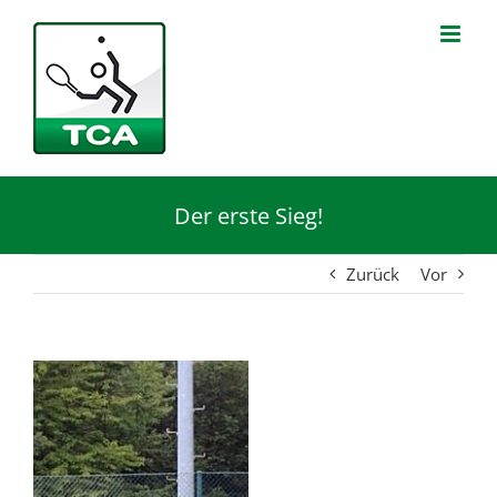
Zum
Inhalt
springen
Der erste Sieg!
Zurück
Vor
Zeige
grösseres
Bild