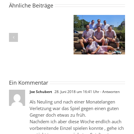
Ähnliche Beiträge
Herren
60
//
Burger-Abend
Herrrn 30 // Aufstieg
THC
begeistert Gäste im
perfekt – Verbandsliga
Holzheim
Tennisclub
wir kommen!
–
Albershausen
TC
Albershausen
1:5
Ein Kommentar
Joe Schubert
28. Juni 2018 um 16:41 Uhr
- Antworten
Als Neuling und nach einer Monatelangen
Verletzung war das Spiel gegen einen guten
Gegner doch etwas zu früh.
Nachdem ich aber diese Woche endlich auch
vorbereitende Einzel spielen konnte , gehe ich