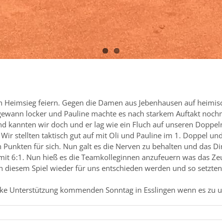
en Heimsieg feiern. Gegen die Damen aus Jebenhausen auf heimis
Oli gewann locker und Pauline machte es nach starkem Auftakt no
and kannten wir doch und er lag wie ein Fluch auf unseren Doppe
Wir stellten taktisch gut auf mit Oli und Pauline im 1. Doppel und
 Punkten für sich. Nun galt es die Nerven zu behalten und das Din
mit 6:1. Nun hieß es die Teamkolleginnen anzufeuern was das Zeu
n diesem Spiel wieder für uns entschieden werden und so setzte
tarke Unterstützung kommenden Sonntag in Esslingen wenn es zu