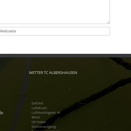
WETTER TC ALBERSHAUSEN
,
Gefühlt:
Luftdruck:
de
Luftfeuchtigkeit: %
Wind:
UV-Index:
Sonnenaufgang: