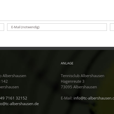
ANLAGE
b Albershausen
Tennisclub Albershausen
 1142
Hagenreute 3
bershausen
73095 Albershausen
49 7161 32152
E-Mail:
info@tc-albershausen.
fo@tc-albershausen.de