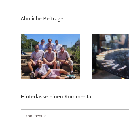
Ähnliche Beiträge
fstieg
Burger-Abend begeistert
U12 // st
liga wir
Gäste im Tennisclub
verd
Albershausen
Hinterlasse einen Kommentar
Kommentar