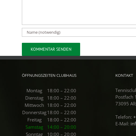
ÖFFNUNGSZEITEN CLUBHAUS
KONTAKT
Tennisclu
Montag
18:00 – 22:00
Postfach
Dienstag
18:00 – 22:00
73095 Al
Mittwoch
18:00 – 22:00
Donnerstag
18:00 – 22:00
Telefon:
+
Freitag
18:00 – 22:00
E-Mail:
in
Samstag
14:00 – 20:00
Sonntag
10:00 – 20:00