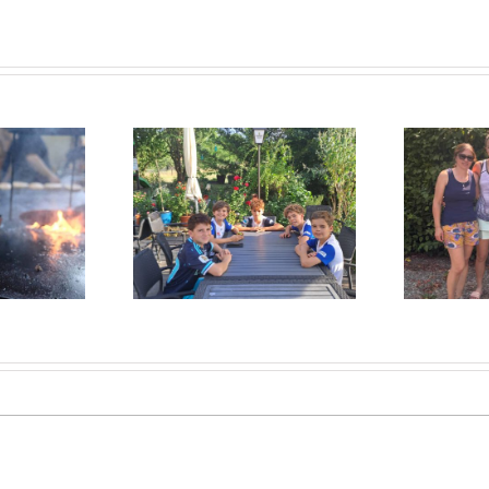
arke Leistung und
Damen 1 / Hitzeschlacht
H
ienter Sieg
wurde nicht belohnt