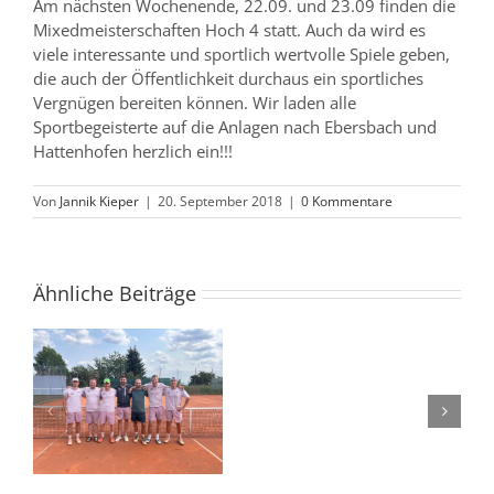
Am nächsten Wochenende, 22.09. und 23.09 finden die
Mixedmeisterschaften Hoch 4 statt. Auch da wird es
viele interessante und sportlich wertvolle Spiele geben,
die auch der Öffentlichkeit durchaus ein sportliches
Vergnügen bereiten können. Wir laden alle
Sportbegeisterte auf die Anlagen nach Ebersbach und
Hattenhofen herzlich ein!!!
Von
Jannik Kieper
|
20. September 2018
|
0 Kommentare
Ähnliche Beiträge
Herren
2
//
Herren 1 // Makelloser
Auswärtsniederlag
Abschluss unserer
beim
Aufstiegssaison!
TC
Ebersbach
1