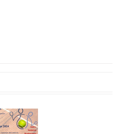
Herren
40: