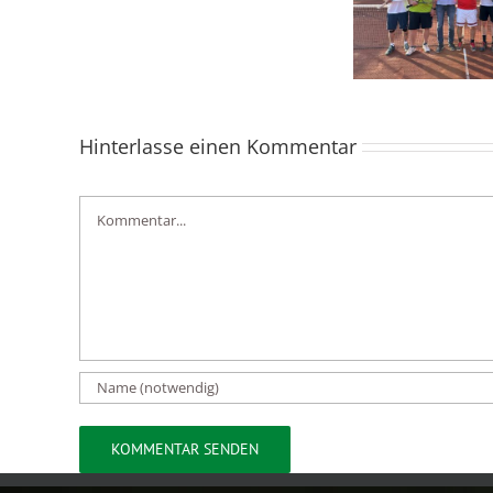
–
Oberligastaffel
Startschwierigkeiten
Hinterlasse einen Kommentar
Kommentar