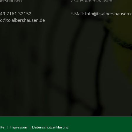
bershausen
73095 Albershausen
49 7161 32152
E-Mail:
info@tc-albershausen.
fo@tc-albershausen.de
lter
|
Impressum
|
Datenschutzerklärung