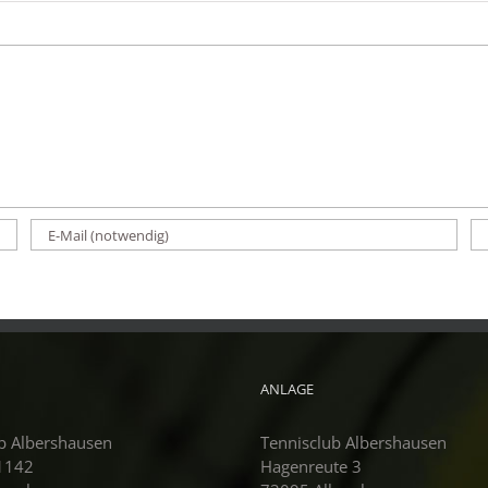
ANLAGE
b Albershausen
Tennisclub Albershausen
 1142
Hagenreute 3