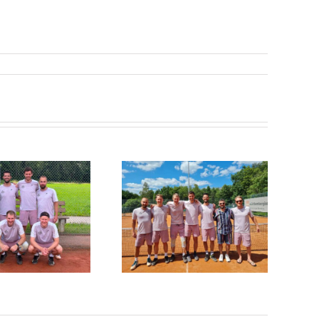
isonstart nach Maß – 8:1-
Heimsieg gegen den TC
Lichtenwald