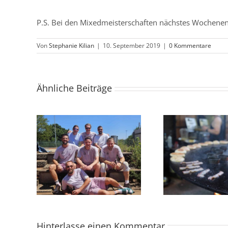
P.S. Bei den Mixedmeisterschaften nächstes Wochenend
Von
Stephanie Kilian
|
10. September 2019
|
0 Kommentare
Ähnliche Beiträge
fstieg
Burger-Abend begeistert
U12 // st
liga wir
Gäste im Tennisclub
verd
Albershausen
Hinterlasse einen Kommentar