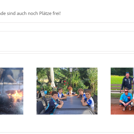
e sind auch noch Plätze frei!
Sa
arke Leistung und
Herren 30 – Zweites Spiel –
ienter Sieg
zweiter Sieg!