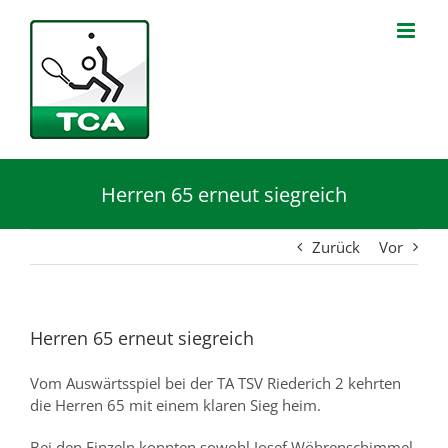
Zum
Inhalt
springen
Herren 65 erneut siegreich
Zurück
Vor
Herren 65 erneut siegreich
Vom Auswärtsspiel bei der TA TSV Riederich 2 kehrten
die Herren 65 mit einem klaren Sieg heim.
Bei den Einzeln konnten sowohl Josef Wöhrenschimmel