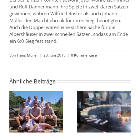
und Rolf Dannenmann ihre Spiele in zwei klaren Sätzen
gewinnen, währen Wilfried Roster als auch Johann
Müller den Matchtiebreak für ihren Sieg benötigten.
Auch die Doppel waren eine sichere Sache für die
Albershäuser in zwei schnellen Sätzen, sodass am Ende
ein 6:0 Sieg fest stand.
Von
Hans Müller
|
28. Juni 2018
|
0 Kommentare
Ähnliche Beiträge
Burger-Abend
g
begeistert Gäste im
U12 // starke Leistung
ga
Tennisclub
und verdienter Sieg
Albershausen