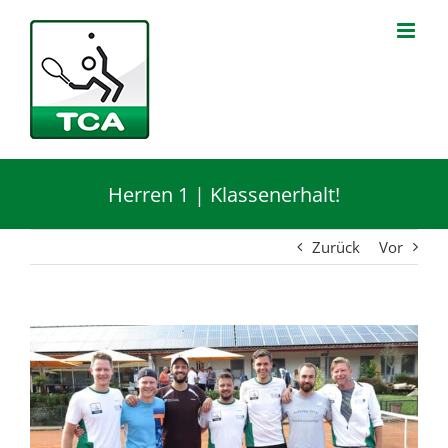
Zum
Inhalt
springen
Herren 1 | Klassenerhalt!
Zurück
Vor
Zeige
grösseres
Bild