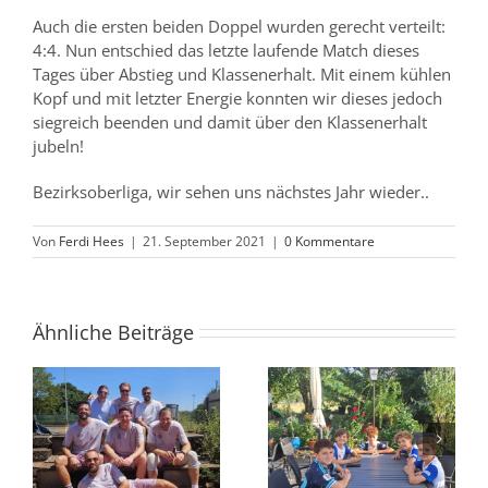
Auch die ersten beiden Doppel wurden gerecht verteilt:
4:4. Nun entschied das letzte laufende Match dieses
Tages über Abstieg und Klassenerhalt. Mit einem kühlen
Kopf und mit letzter Energie konnten wir dieses jedoch
siegreich beenden und damit über den Klassenerhalt
jubeln!
Bezirksoberliga, wir sehen uns nächstes Jahr wieder..
Von
Ferdi Hees
|
21. September 2021
|
0 Kommentare
Ähnliche Beiträge
g
H30 // Aller guten
U12 // starke Leistung
ga
Dinge sind drei –
und verdienter Sieg
dritter Sieg in Folge!