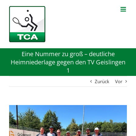
Zum
Inhalt
springen
Eine Nummer zu groß – deutliche
Heimniederlage gegen den TV Geislingen
1
Zurück
Vor
Zeige
grösseres
Bild